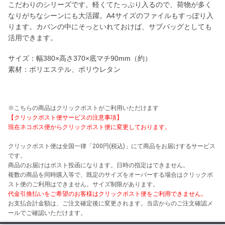
こだわりのシリーズです。軽くてたっぷり入るので、荷物が多く
なりがちなシーンにも大活躍。A4サイズのファイルもすっぽり入
ります。カバンの中にそっといれておけば、サブバッグとしても
活用できます。
サイズ：幅380×高さ370×底マチ90mm（約）
素材：ポリエステル、ポリウレタン
※
こちらの商品はクリックポストがご利用いただけます
【クリックポスト便サービスの注意事項】
現在ネコポス便からクリックポスト便に変更しております。
クリックポスト便は全国一律「200円(税込)」にて商品をお届けするサービス
です。
商品のお届けはポスト投函になります。日時の指定はできません。
複数の商品を同時購入等で、既定のサイズをオーバーする場合はクリックポ
スト便のご利用はできません。サイズ制限があります。
代金引換払いをご希望のお客様はクリックポスト便をご利用できません。
お支払合計金額は、ご注文確定後に変更されます。当店からのご注文確認メ
ールでご確認いただけます。